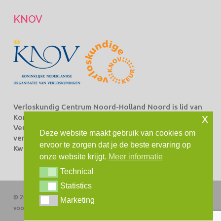
KNOV
Verloskundig Centrum Noord-Holland Noord is lid van
x
Koninklijke Nederlandse Organisatie van
Verloskundigen Beroepsorganisatie van en voor
Deze website maakt gebruik van cookies om
verloskundigen (KNOV) en staat ingeschreven bij het
ervoor te zorgen dat je de beste ervaring op
Kwaliteitsregister Verloskundingen.
onze website krijgt.
Meer informatie
Technical
Technical
Statistics
Statistics
© 2026 Verloskundig Centrum Noord-Holland Noord. Alle rechten
Marketing
Marketing
voorbehouden