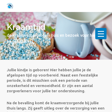
Skip
to
main
content
Kraamtijd
de kraamverzorgster in huis en bezoek voor hielprik
en gehoortest
Jullie kindje is geboren! Hier hebben jullie je de
afgelopen tijd op voorbereid. Naast een feestelijke
periode, is dit misschien ook een periode van
onzekerheid en vermoeidheid. Er zijn een aantal
zorgverleners voor jullie ter ondersteuning.
Na de bevalling komt de kraamverzorgende bij jullie
thuis langs. Zij geeft uitleg over de verzorging van een