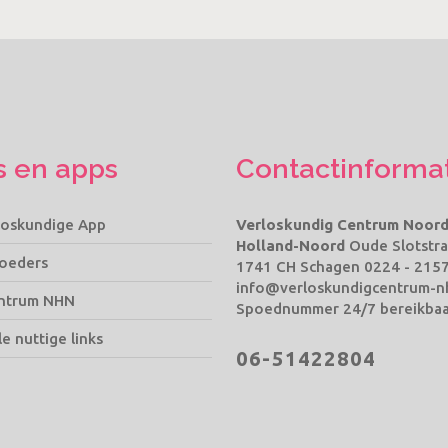
s en apps
Contactinforma
loskundige App
Verloskundig Centrum Noord
Holland-Noord
Oude Slotstra
oeders
1741 CH Schagen
0224 - 215
info@verloskundigcentrum-n
ntrum NHN
Spoednummer 24/7 bereikbaa
le nuttige links
06-51422804