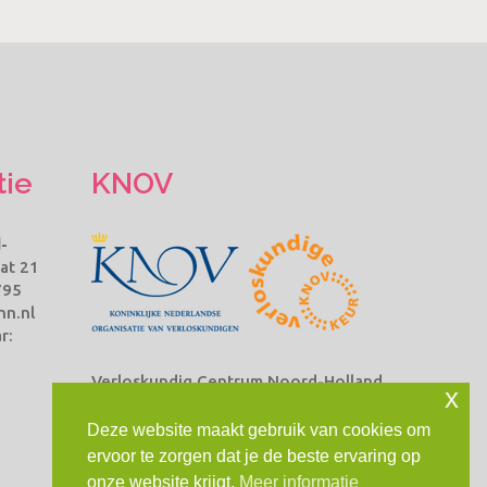
tie
KNOV
-
at 21
795
hn.nl
r:
Verloskundig Centrum Noord-Holland
x
Noord is lid van Koninklijke
Nederlandse Organisatie van
Deze website maakt gebruik van cookies om
Verloskundigen Beroepsorganisatie
ervoor te zorgen dat je de beste ervaring op
van en voor verloskundigen (KNOV)
onze website krijgt.
Meer informatie