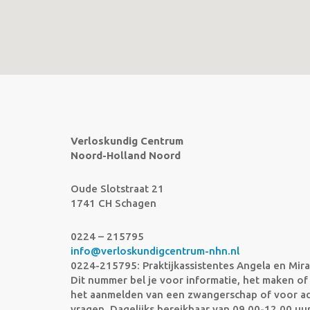
Verloskundig Centrum
Noord-Holland Noord
Oude Slotstraat 21
1741 CH Schagen
0224 – 215795
info@verloskundigcentrum-nhn.nl
0224-215795: Praktijkassistentes Angela en Mir
Dit nummer bel je voor informatie, het maken of
het aanmelden van een zwangerschap of voor ad
vragen. Dagelijks bereikbaar van 09.00-12.00 uur