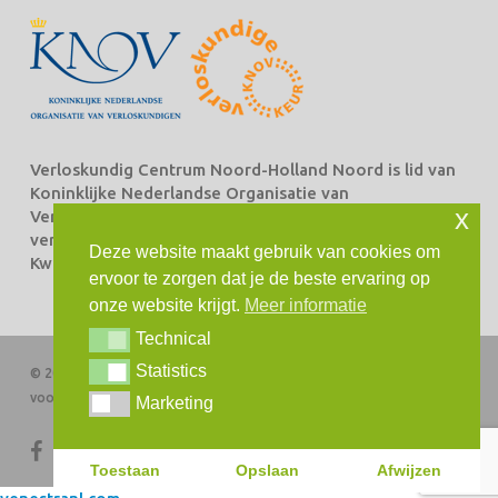
Verloskundig Centrum Noord-Holland Noord is lid van
Koninklijke Nederlandse Organisatie van
x
Verloskundigen Beroepsorganisatie van en voor
verloskundigen (KNOV) en staat ingeschreven bij het
Deze website maakt gebruik van cookies om
Kwaliteitsregister Verloskundingen.
ervoor te zorgen dat je de beste ervaring op
onze website krijgt.
Meer informatie
Technical
Technical
Statistics
Statistics
© 2026 Verloskundig Centrum Noord-Holland Noord. Alle rechten
voorbehouden
Marketing
Marketing
facebook
instagram
Toestaan
Opslaan
Afwijzen