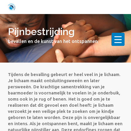
Skip
to
main
content
Pijnbestrijding
bevallen en de kunst van het ontspannen
Tijdens de bevalling gebeurt er heel veel in je lichaam.
Je lichaam maakt ontsluitingsweeën en later
persweeën. De krachtige samentrekking van je
baarmoeder is voornamelijk te voelen in je onderbuik,
soms ook in je rug of benen. Het is goed om je te
realiseren dat dit gevoel een doel heeft: je lichaam
verzoekt je een veilige plek te zoeken om je kindje
geboren te laten worden. Deze pijn is onvergelijkbaar
en intens. Als je ontspannen bent, maakt je lichaam een
natuurlijke pijnstiller aan. Deze endorfines zorgen dat