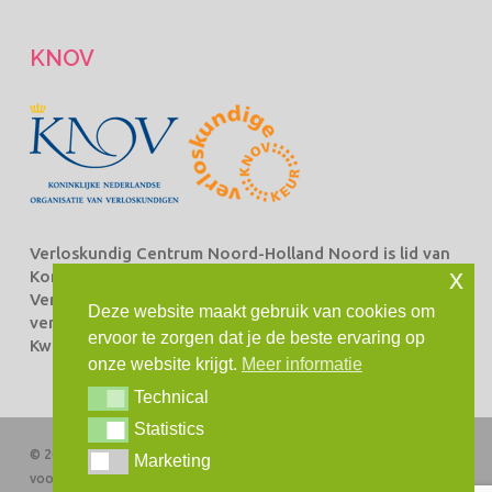
KNOV
Verloskundig Centrum Noord-Holland Noord is lid van
x
Koninklijke Nederlandse Organisatie van
Verloskundigen Beroepsorganisatie van en voor
Deze website maakt gebruik van cookies om
verloskundigen (KNOV) en staat ingeschreven bij het
ervoor te zorgen dat je de beste ervaring op
Kwaliteitsregister Verloskundingen.
onze website krijgt.
Meer informatie
Technical
Technical
Statistics
Statistics
© 2026 Verloskundig Centrum Noord-Holland Noord. Alle rechten
Marketing
Marketing
voorbehouden