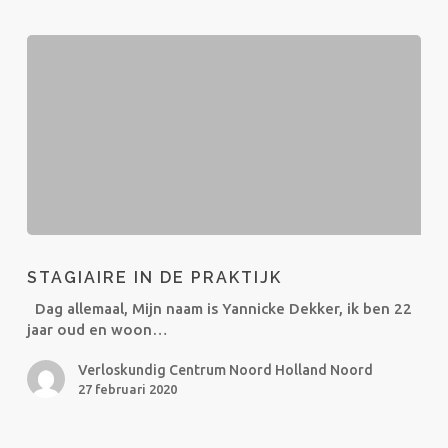
Stagiaire
in
STAGIAIRE IN DE PRAKTIJK
de
praktijk
Dag allemaal, Mijn naam is Yannicke Dekker, ik ben 22
jaar oud en woon…
Verloskundig Centrum Noord Holland Noord
27 februari 2020