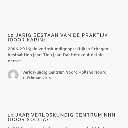
bestaan
10
jarig
10 JARIG BESTAAN VAN DE PRAKTIJK
bestaan
(DOOR KARIN)
van
2006-2016; de verloskundigenpraktijk in Schagen
de
bestaat tien jaar! Tien jaar! Dat betekent dat de
praktijk
eerste…
(door
Karin)
Verloskundig Centrum Noord Holland Noord
12 februari 2016
10
jaar
10 JAAR VERLOSKUNDIG CENTRUM NHN
Verloskundig
(DOOR SOLITA)
Centrum