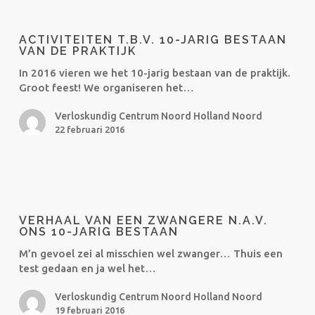
Activiteiten
t.b.v.
ACTIVITEITEN T.B.V. 10-JARIG BESTAAN
10-
VAN DE PRAKTIJK
jarig
In 2016 vieren we het 10-jarig bestaan van de praktijk.
bestaan
Groot feest! We organiseren het…
van
de
Verloskundig Centrum Noord Holland Noord
praktijk
22 februari 2016
Verhaal
van
VERHAAL VAN EEN ZWANGERE N.A.V.
een
ONS 10-JARIG BESTAAN
zwangere
M’n gevoel zei al misschien wel zwanger… Thuis een
n.a.v.
test gedaan en ja wel het…
ons
10-
Verloskundig Centrum Noord Holland Noord
jarig
19 februari 2016