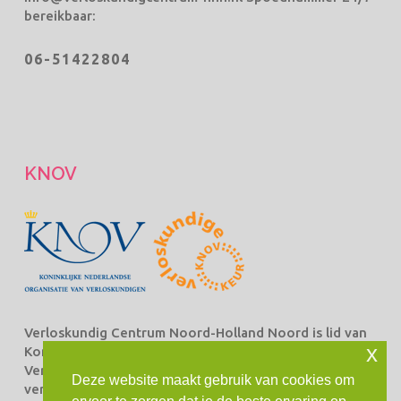
bereikbaar:
06-51422804
KNOV
Verloskundig Centrum Noord-Holland Noord is lid van
x
Koninklijke Nederlandse Organisatie van
Verloskundigen Beroepsorganisatie van en voor
Deze website maakt gebruik van cookies om
verloskundigen (KNOV) en staat ingeschreven bij het