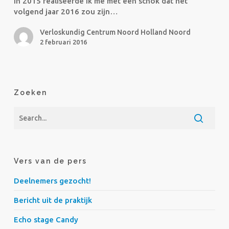
In 2015 realiseerde ik me met een schok dat het
NHN
volgend jaar 2016 zou zijn…
(door
Solita)
Verloskundig Centrum Noord Holland Noord
2 februari 2016
Zoeken
Vers van de pers
Deelnemers gezocht!
Bericht uit de praktijk
Echo stage Candy