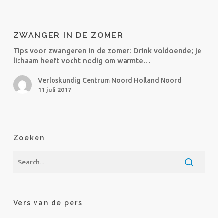
Zwanger
in
ZWANGER IN DE ZOMER
de
zomer
Tips voor zwangeren in de zomer: Drink voldoende; je
lichaam heeft vocht nodig om warmte…
Verloskundig Centrum Noord Holland Noord
11 juli 2017
Zoeken
Vers van de pers