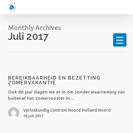
Skip
to
main
content
Monthly Archives
Juli 2017
Bereikbaarheid
en
BEREIKBAARHEID EN BEZETTING
bezetting
ZOMERVAKANTIE
zomervakantie
Ook dit jaar slagen we er in om zonder waarneming van
buitenaf het zomerrooster in…
Verloskundig Centrum Noord Holland Noord
18 juli 2017