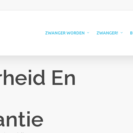
ZWANGER WORDEN
ZWANGER!
B
rheid En
ntie