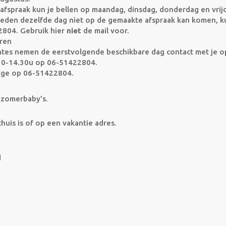
afspraak kun je bellen op maandag, dinsdag, donderdag en vrij
heden dezelfde dag niet op de gemaakte afspraak kan komen, k
2804. Gebruik hier
niet
de mail voor.
uren
entes nemen de eerstvolgende beschikbare dag contact met je o
3.30-14.30u op 06-51422804.
ige op 06-51422804.
e zomerbaby’s.
huis is of op een vakantie adres.
d