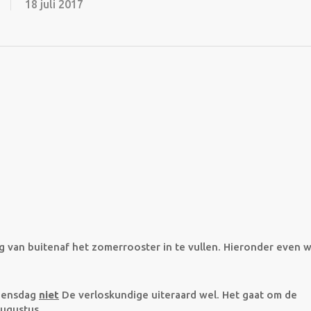
18 juli 2017
g van buitenaf het zomerrooster in te vullen. Hieronder even 
woensdag
niet
De verloskundige uiteraard wel. Het gaat om de
augustus.