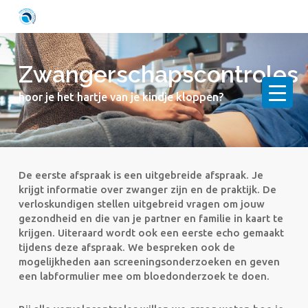
Skip
to
main
content
Zwangerschapscontroles
hoor je het hartje van je kindje kloppen?
De eerste afspraak is een uitgebreide afspraak. Je
krijgt informatie over zwanger zijn en de praktijk. De
verloskundigen stellen uitgebreid vragen om jouw
gezondheid en die van je partner en familie in kaart te
krijgen. Uiteraard wordt ook een eerste echo gemaakt
tijdens deze afspraak. We bespreken ook de
mogelijkheden aan screeningsonderzoeken en geven
een labformulier mee om bloedonderzoek te doen.