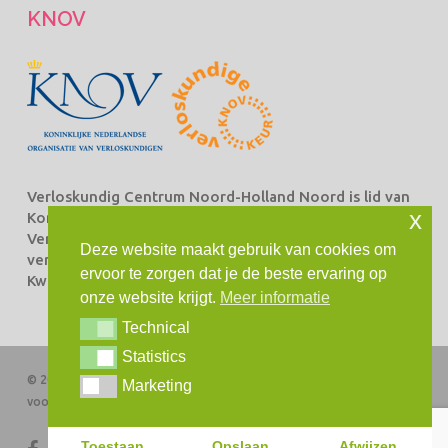
KNOV
Verloskundig Centrum Noord-Holland Noord is lid van
x
Koninklijke Nederlandse Organisatie van
Verloskundigen Beroepsorganisatie van en voor
Deze website maakt gebruik van cookies om
verloskundigen (KNOV) en staat ingeschreven bij het
ervoor te zorgen dat je de beste ervaring op
Kwaliteitsregister Verloskundingen.
onze website krijgt.
Meer informatie
Technical
Technical
Statistics
Statistics
© 2026 Verloskundig Centrum Noord-Holland Noord. Alle rechten
Marketing
Marketing
voorbehouden
Toestaan
Opslaan
Afwijzen
facebook
instagram