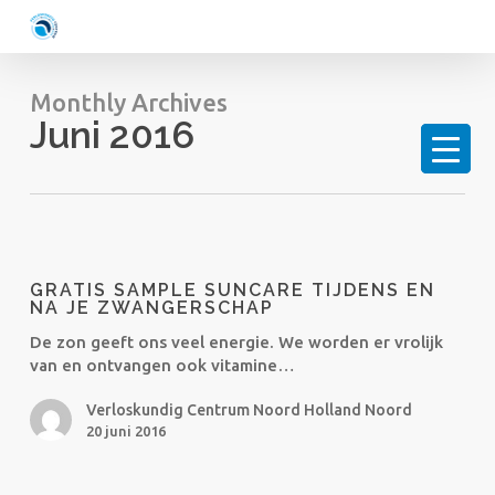
Skip
to
main
content
Monthly Archives
Juni 2016
Gratis
sample
GRATIS SAMPLE SUNCARE TIJDENS EN
Suncare
NA JE ZWANGERSCHAP
tijdens
De zon geeft ons veel energie. We worden er vrolijk
en
van en ontvangen ook vitamine…
na
je
Verloskundig Centrum Noord Holland Noord
zwangerschap
20 juni 2016