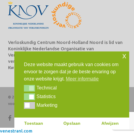
Verloskundig Centrum Noord-Holland Noord is lid van
Koninklijke Nederlandse Organisatie van
x
Verloskundigen Beroepsorganisatie van en voor
verloskundigen (KNOV) en staat ingeschreven bij het
Deze website maakt gebruik van cookies om
Kwaliteitsregister Verloskundingen.
ervoor te zorgen dat je de beste ervaring op
onze website krijgt.
Meer informatie
Technical
Technical
Statistics
Statistics
© 2026 Verloskundig Centrum Noord-Holland Noord. Alle rechten
voorbehouden
Marketing
Marketing
facebook
instagram
Toestaan
Opslaan
Afwijzen
venestranl.com