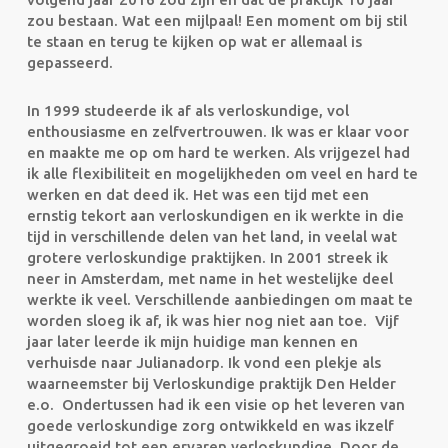
zou bestaan. Wat een mijlpaal! Een moment om bij stil
te staan en terug te kijken op wat er allemaal is
gepasseerd.
In 1999 studeerde ik af als verloskundige, vol
enthousiasme en zelfvertrouwen. Ik was er klaar voor
en maakte me op om hard te werken. Als vrijgezel had
ik alle flexibiliteit en mogelijkheden om veel en hard te
werken en dat deed ik. Het was een tijd met een
ernstig tekort aan verloskundigen en ik werkte in die
tijd in verschillende delen van het land, in veelal wat
grotere verloskundige praktijken. In 2001 streek ik
neer in Amsterdam, met name in het westelijke deel
werkte ik veel. Verschillende aanbiedingen om maat te
worden sloeg ik af, ik was hier nog niet aan toe. Vijf
jaar later leerde ik mijn huidige man kennen en
verhuisde naar Julianadorp. Ik vond een plekje als
waarneemster bij Verloskundige praktijk Den Helder
e.o. Ondertussen had ik een visie op het leveren van
goede verloskundige zorg ontwikkeld en was ikzelf
uitgegroeid tot een ervaren verloskundige. Door de