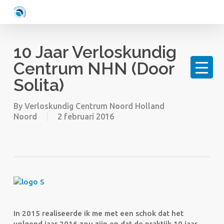
Skip
to
main
content
10 Jaar Verloskundig
Centrum NHN (door
Solita)
By
Verloskundig Centrum Noord Holland
Noord
2 februari 2016
In 2015 realiseerde ik me met een schok dat het
volgend jaar 2016 zou zijn en dat de praktijk 10 jaar