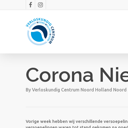
Skip
facebook
instagram
to
main
content
Corona Ni
By
Verloskundig Centrum Noord Holland Noord
Vorige week hebben wij verschillende versoepel
versoepelingen waren tot stand gekomen na goed 