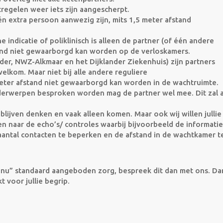
regelen weer iets zijn aangescherpt.
én extra persoon aanwezig zijn, mits 1,5 meter afstand
e indicatie of poliklinisch is alleen de partner (of één andere
tand niet gewaarborgd kan worden op de verloskamers.
der, NWZ-Alkmaar en het Dijklander Ziekenhuis) zijn partners
lkom. Maar niet bij alle andere reguliere
eter afstand niet gewaarborgd kan worden in de wachtruimte.
onderwerpen besproken worden
mag de partner wel mee. Dit zal a
 blijven denken en vaak alleen komen. Maar ook wij willen jullie
en naar de echo’s/ controles waarbij
bijvoorbeeld de informatie
aantal contacten te beperken en de afstand in de wachtkamer t
nu” standaard aangeboden zorg, bespreek dit dan met ons. Da
 voor jullie begrip.