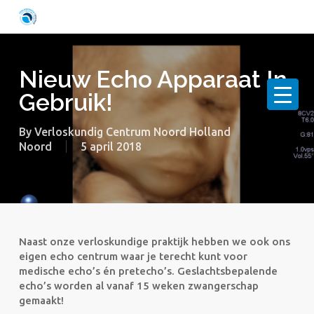
Skip
to
main
content
Nieuw Echo Apparaat In
Gebruik!
By
Verloskundig Centrum Noord Holland
Noord
5 april 2018
Naast onze verloskundige praktijk hebben we ook ons
eigen echo centrum waar je terecht kunt voor
medische echo’s én pretecho’s. Geslachtsbepalende
echo’s worden al vanaf 15 weken zwangerschap
gemaakt!