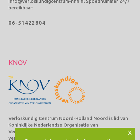
info@verloskundigcentrum-nhn.nl
Spoednummer 24/7
bereikbaar:
06-51422804
KNOV
Verloskundig Centrum Noord-Holland Noord is lid van
Koninklijke Nederlandse Organisatie van
x
Verloskundigen Beroepsorganisatie van en voor
verloskundigen (KNOV) en staat ingeschreven bij het