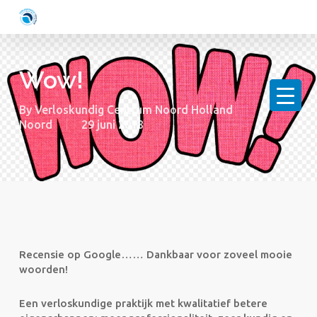
Skip
to
main
content
Wow!
By
Verloskundig Centrum Noord Holland
Noord
29 juni 2018
Recensie op Google…… Dankbaar voor zoveel mooie
woorden!
Een verloskundige praktijk met kwalitatief betere