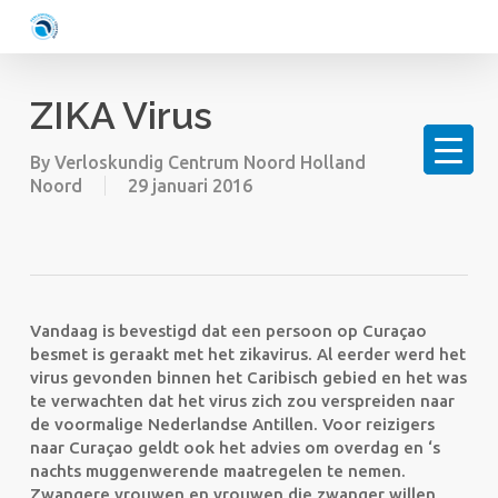
Skip
to
main
content
ZIKA Virus
By
Verloskundig Centrum Noord Holland
Noord
29 januari 2016
Vandaag is bevestigd dat een persoon op Curaçao
besmet is geraakt met het zikavirus. Al eerder werd het
virus gevonden binnen het Caribisch gebied en het was
te verwachten dat het virus zich zou verspreiden naar
de voormalige Nederlandse Antillen. Voor reizigers
naar Curaçao geldt ook het advies om overdag en ‘s
nachts muggenwerende maatregelen te nemen.
Zwangere vrouwen en vrouwen die zwanger willen